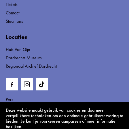
Tickets
Contact
Steun ons
Locaties
Huis Van Gijn
Dordrechts Museum
Regionaal Archief Dordrecht
Pers
Privacy statement, cookies & disclaimer, algemene
Deze website maakt gebruik van cookies en daarmee
voorwaarden
vergelijkbare technieken om een optimale gebruikerservaring te
bieden. Je kunt je
voorkeuren aanpassen
of
meer informatie
Huisregels
bekijken.