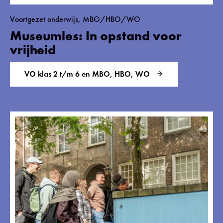
Voortgezet onderwijs, MBO/HBO/WO
Museumles: In opstand voor
vrijheid
VO klas 2 t/m 6 en MBO, HBO, WO