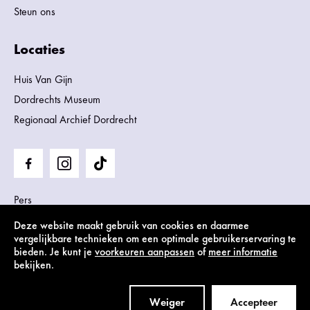
Steun ons
Locaties
Huis Van Gijn
Dordrechts Museum
Regionaal Archief Dordrecht
Pers
Privacy statement, cookies & disclaimer, algemene
Deze website maakt gebruik van cookies en daarmee
voorwaarden
vergelijkbare technieken om een optimale gebruikerservaring te
bieden. Je kunt je
voorkeuren aanpassen
of
meer informatie
Huisregels
bekijken.
Toegankelijkheidsverklaring
Weiger
Accepteer