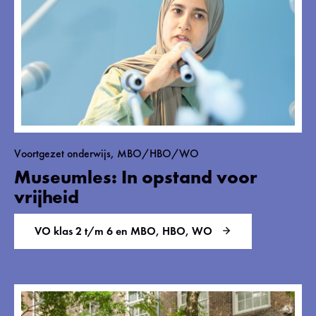
Voortgezet onderwijs, MBO/HBO/WO
Museumles: In opstand voor
vrijheid
VO klas 2 t/m 6 en MBO, HBO, WO