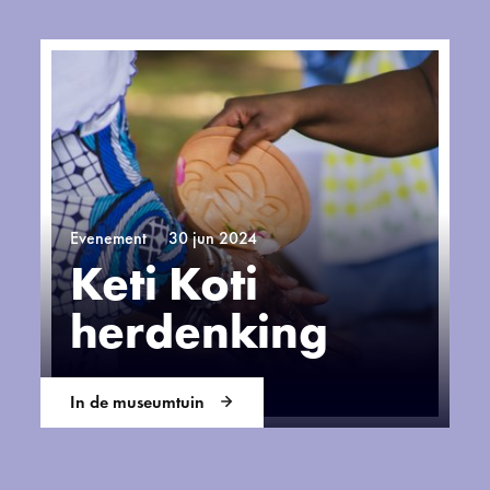
Evenement
30 jun 2024
Keti Koti
herdenking
In de museumtuin