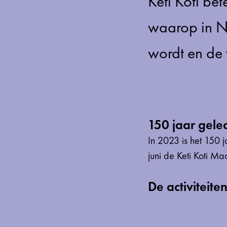
Keti Koti be
waarop in Ne
wordt en de 
150 jaar gele
In 2023 is het 150
juni de Keti Koti M
De activiteite