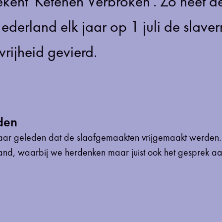
tekent 'Ketenen Verbroken'. Zo heet 
derland elk jaar op 1 juli de slaver
vrijheid gevierd.
den
 jaar geleden dat de slaafgemaakten vrijgemaakt werden.
aand, waarbij we herdenken maar juist ook het gesprek a
n