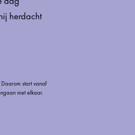
de dag
nij herdacht
 Daarom start vanaf
angaan met elkaar.