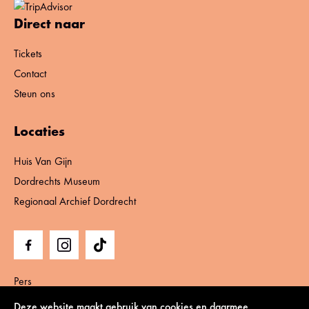
Direct naar
Tickets
Contact
Steun ons
Locaties
Huis Van Gijn
Dordrechts Museum
Regionaal Archief Dordrecht
Pers
Privacy statement, cookies & disclaimer, algemene
Deze website maakt gebruik van cookies en daarmee