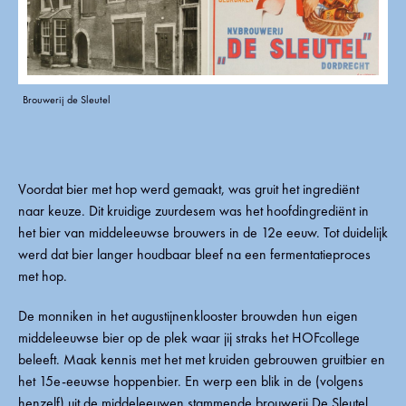
Brouwerij de Sleutel
Voordat bier met hop werd gemaakt, was gruit het ingrediënt
naar keuze. Dit kruidige zuurdesem was het hoofdingrediënt in
het bier van middeleeuwse brouwers in de 12e eeuw. Tot duidelijk
werd dat bier langer houdbaar bleef na een fermentatieproces
met hop.
De monniken in het augustijnenklooster brouwden hun eigen
middeleeuwse bier op de plek waar jij straks het HOFcollege
beleeft. Maak kennis met het met kruiden gebrouwen gruitbier en
het 15e-eeuwse hoppenbier. En werp een blik in de (volgens
henzelf) uit de middeleeuwen stammende brouwerij De Sleutel,