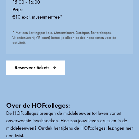
15:00 - 16:00
Prijs:
€10 excl. museumentree*
* Met een kortingspas (o.a. Museumkaart, Dordtpas, Rotterdampas,
VriendenLoterij VIP-kaart) betaal je alleen de deelnamekosten voor de
activiteit.
Reserveer tickets
Over de HOFcolleges:
De HOFcolleges brengen de middeleeuwen tot leven vanuit
onverwachte invalshoeken. Hoe zou jouw leven eruitzien in de
middeleeuwen? Ontdek het tijdens de HOFcolleges: lezingen met
een twist.