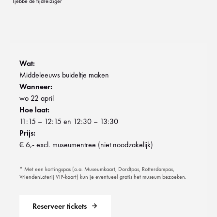
Tjebbe de tijdreiziger
Wat:
Middeleeuws buideltje maken
Wanneer:
wo 22 april
Hoe laat:
11:15 – 12:15 en 12:30 – 13:30
Prijs:
€ 6,- excl. museumentree (niet noodzakelijk)
* Met een kortingspas (o.a. Museumkaart, Dordtpas, Rotterdampas,
VriendenLoterij VIP-kaart) kun je eventueel gratis het museum bezoeken.
Reserveer tickets